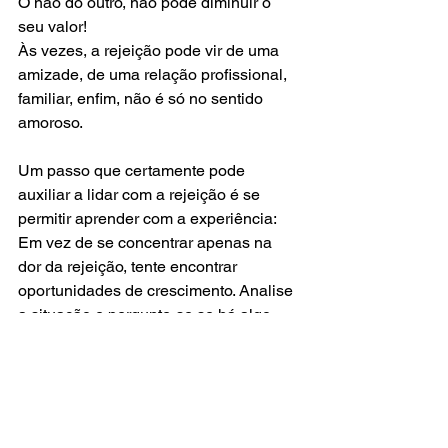
O não do outro, não pode diminuir o 
seu valor! 
Às vezes, a rejeição pode vir de uma 
amizade, de uma relação profissional, 
familiar, enfim, não é só no sentido 
amoroso. 
Um passo que certamente pode 
auxiliar a lidar com a rejeição é se 
permitir aprender com a experiência: 
Em vez de se concentrar apenas na 
dor da rejeição, tente encontrar 
oportunidades de crescimento. Analise 
a situação e pergunte-se se há algo 
que você possa aprender com ela.  
O QUE ESSA REJEIÇÃO TEM PARA 
TE ENSINAR? 