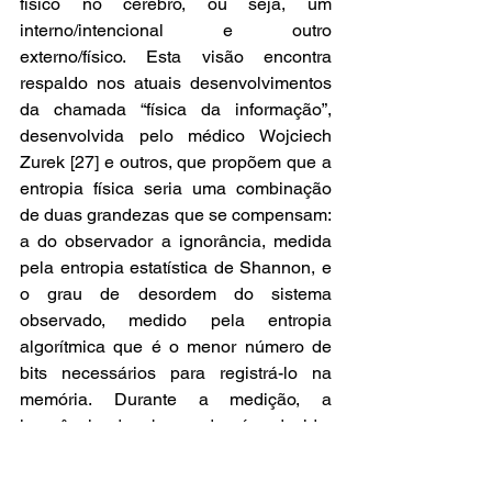
físico no cérebro, ou seja, um 
interno/intencional e outro 
externo/físico. Esta visão encontra 
respaldo nos atuais desenvolvimentos 
da chamada “física da informação”, 
desenvolvida pelo médico Wojciech 
Zurek [27] e outros, que propõem que a 
entropia física seria uma combinação 
de duas grandezas que se compensam: 
a do observador a ignorância, medida 
pela entropia estatística de Shannon, e 
o grau de desordem do sistema 
observado, medido pela entropia 
algorítmica que é o menor número de 
bits necessários para registrá-lo na 
memória. Durante a medição, a 
ignorância do observador é reduzida, 
em decorrência do aumento dos 
números de bits em sua memória, 