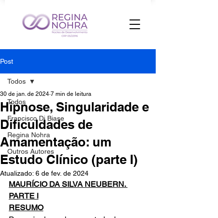
Post
Todos
30 de jan. de 2024
7 min de leitura
Todos
Hipnose, Singularidade e
Francisco Di Biase
Dificuldades de
Regina Nohra
Amamentação: um
Outros Autores
Estudo Clínico (parte I)
Atualizado:
6 de fev. de 2024
MAURÍCIO DA SILVA NEUBERN. 
PARTE I
RESUMO