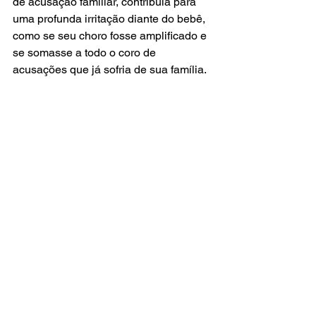
de acusação familiar, contribuía para 
uma profunda irritação diante do bebê, 
como se seu choro fosse amplificado e 
se somasse a todo o coro de 
acusações que já sofria de sua família. 
Também foi possível notar que sua 
sensação de paralisia se relacionava a 
uma dinâmica em que se sentia 
profundamente pressionada pela 
família, como se seu espaço privado e 
sua própria subjetividade fossem 
frequentemente invadidos, levando-a a 
se sentir desqualificada. Nessa 
perspectiva, o pesquisador elaborou 
algumas estratégias que pudessem 
contemplar a situação de Maria Luíza 
de modo a fazer com que sua 
competência como mãe fosse 
retomada e o processo de 