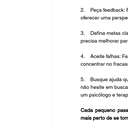
2.    Peça feedback
oferecer uma perspec
3.    Defina metas cl
precisa melhorar par
4.    Aceite falhas:
concentrar no fraca
5.    Busque ajuda q
não hesite em busca
um psicólogo e terap
Cada pequeno passo
mais perto de se tor