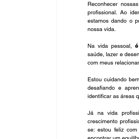
Reconhecer nossas 
profissional. Ao i
estamos dando o pr
nossa vida.
Na vida pessoal, 
é
saúde, lazer e desen
com meus relaciona
Estou cuidando bem
desafiando e apre
identificar as área
Já na vida profiss
crescimento profissi
se: estou feliz co
encontrar um equilíb