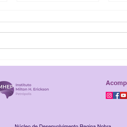
Recursos, Soluções e
Gine
Possibilidades: um Tributo
Psic
a Milton H. Erickson
Acompa
Núcleo de Desenvolvimento Regina Nohra.