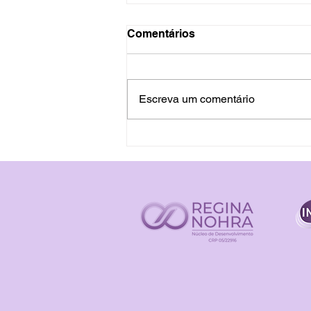
Comentários
Escreva um comentário
O Que é a Hipnose
Ericksoniana de Milton
Erickson?