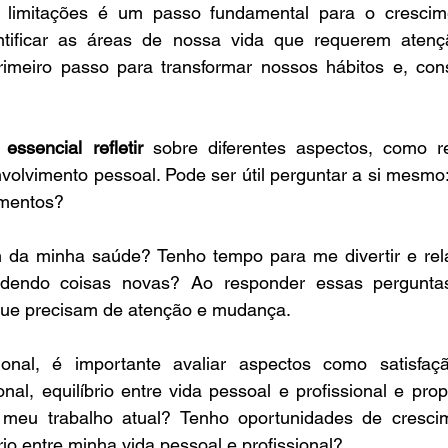
limitações é um passo fundamental para o crescime
dentificar as áreas de nossa vida que requerem aten
imeiro passo para transformar nossos hábitos e, con
 essencial refletir 
sobre diferentes aspectos, como re
volvimento pessoal. Pode ser útil perguntar a si mesmo: e
mentos? 
 da minha saúde? Tenho tempo para me divertir e rel
ndendo coisas novas? Ao responder essas perguntas
s que precisam de atenção e mudança.
ional, é importante avaliar aspectos como satisfaçã
onal, equilíbrio entre vida pessoal e profissional e prop
m meu trabalho atual? Tenho oportunidades de cresci
rio entre minha vida pessoal e profissional? 