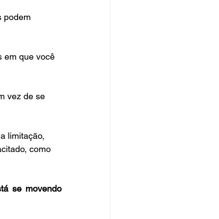
as podem 
as em que você 
Em vez de se 
 limitação, 
acitado, como 
tá se movendo 