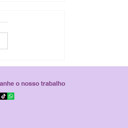
cologia
ossomática? (vídeo)
nhe o nosso trabalho